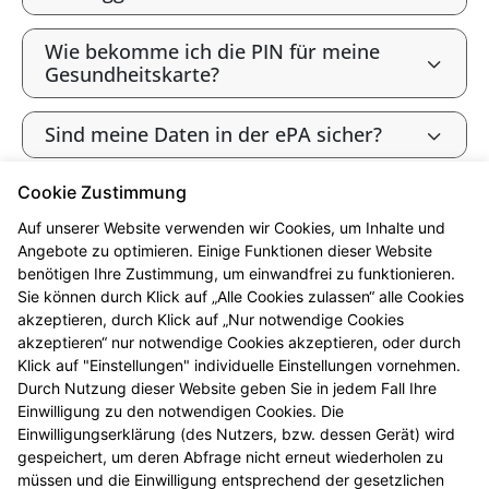
Wie bekomme ich die PIN für meine
Gesundheitskarte?
Sind meine Daten in der ePA sicher?
Cookie Zustimmung
Bin ich als gesetzlich Versicherte:r
verpflichtet, die ePA zu nutzen?
Auf unserer Website verwenden wir Cookies, um Inhalte und
Angebote zu optimieren. Einige Funktionen dieser Website
benötigen Ihre Zustimmung, um einwandfrei zu funktionieren.
Wie widerspreche ich der ePA („Opt-
Sie können durch Klick auf „Alle Cookies zulassen“ alle Cookies
out“)?
akzeptieren, durch Klick auf „Nur notwendige Cookies
akzeptieren“ nur notwendige Cookies akzeptieren, oder durch
Werden meine Gesundheitsdaten zu
Klick auf "Einstellungen" individuelle Einstellungen vornehmen.
Forschungszwecken genutzt?
Durch Nutzung dieser Website geben Sie in jedem Fall Ihre
Einwilligung zu den notwendigen Cookies. Die
Einwilligungserklärung (des Nutzers, bzw. dessen Gerät) wird
Kann ich die ePA nutzen, ohne meine
gespeichert, um deren Abfrage nicht erneut wiederholen zu
Daten zu Forschungszwecken
müssen und die Einwilligung entsprechend der gesetzlichen